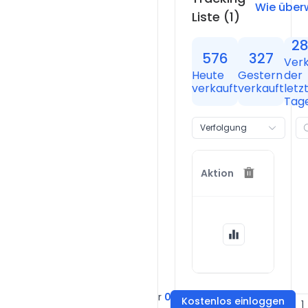
Wie über
Liste
(1)
2
576
327
Ver
Heute
Gestern
der
verkauft
verkauft
letz
Tag
Verfolgung
Shop
Aktion
Thrive
Causeme
https://t
Über
0
Kostenlos einloggen
Go to
1