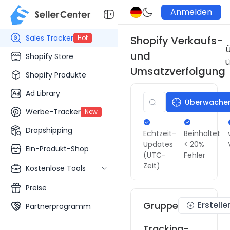
Anmelden
Sales Tracker
Hot
Shopify Verkaufs-
und
Shopify Store
ü
Umsatzverfolgung
Shopify Produkte
Ad Library
Überwache
Werbe-Tracker
New
Dropshipping
Echtzeit-
Beinhaltet
Updates
< 20%
Ein-Produkt-Shop
(UTC-
Fehler
Zeit)
Kostenlose Tools
Preise
Gruppe
Erstelle
Partnerprogramm
Tracking-