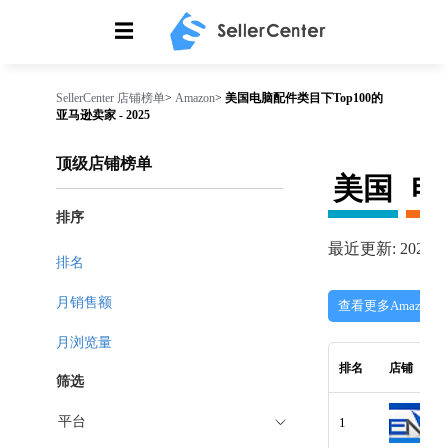
☰
SellerCenter
店铺榜单
>
Amazon
>
美国电脑配件类目下Top100的
亚马逊卖家 - 2025
顶级店铺榜单
美国
电
排序
最近更新: 2026-08
排名
月销售额
查看更多Amazon
月浏览量
排名
店铺
筛选
平台
1