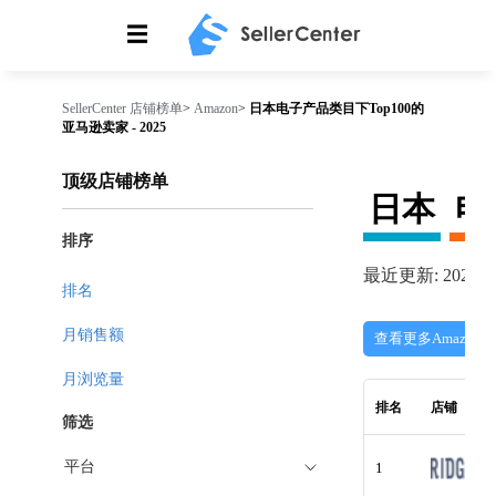
☰
SellerCenter
店铺榜单
>
Amazon
>
日本电子产品类目下Top100的
亚马逊卖家 - 2025
顶级店铺榜单
日本
电
排序
最近更新: 2026-08
排名
月销售额
查看更多Amazon
月浏览量
排名
店铺
筛选
平台
1