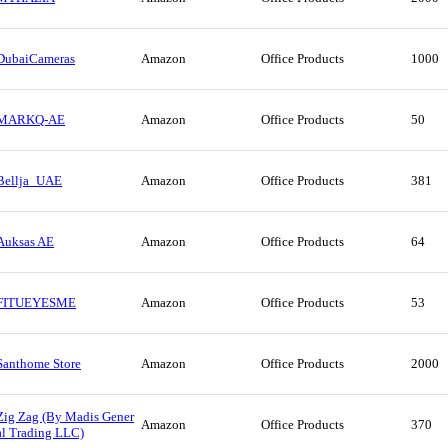
DubaiCameras
Amazon
Office Products
1000
MARKQ-AE
Amazon
Office Products
50
Bellja_UAE
Amazon
Office Products
381
Auksas AE
Amazon
Office Products
64
FITUEYESME
Amazon
Office Products
53
Santhome Store
Amazon
Office Products
2000
Zig Zag (By Madis Gener
Amazon
Office Products
370
al Trading LLC)