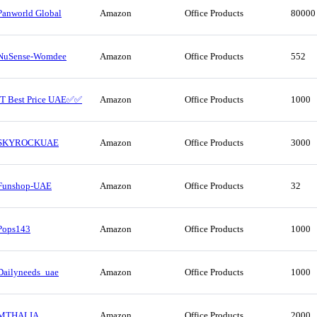
Panworld Global
Amazon
Office Products
80000
NuSense-Womdee
Amazon
Office Products
552
IT Best Price UAE✅✅
Amazon
Office Products
1000
SKYROCKUAE
Amazon
Office Products
3000
Funshop-UAE
Amazon
Office Products
32
Pops143
Amazon
Office Products
1000
Dailyneeds_uae
Amazon
Office Products
1000
MTHALIA
Amazon
Office Products
2000