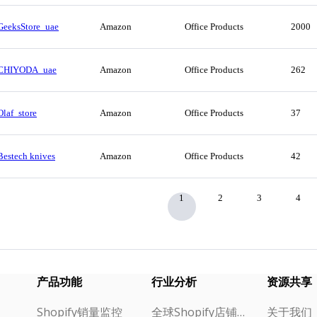
GeeksStore_uae
Amazon
Office Products
2000
CHIYODA_uae
Amazon
Office Products
262
Olaf_store
Amazon
Office Products
37
Bestech knives
Amazon
Office Products
42
1
2
3
4
产品功能
行业分析
资源共享
Shopify销量监控
全球Shopify店铺榜单
关于我们