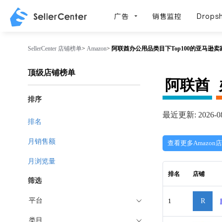
广告
销售监控
Dropsh
SellerCenter
店铺榜单
>
Amazon
>
阿联酋办公用品类目下Top100的亚马逊卖家 -
顶级店铺榜单
阿联酋
排序
最近更新: 2026-08
排名
月销售额
查看更多Amazon
月浏览量
排名
店铺
筛选
平台
1
R
类目