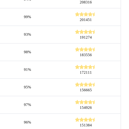
208316
99%
201451
93%
191274
98%
183556
91%
172111
95%
156665
97%
154926
96%
151384