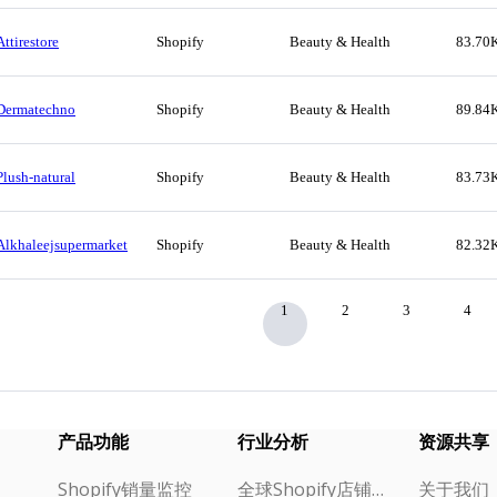
Attirestore
Shopify
Beauty & Health
83.70
Dermatechno
Shopify
Beauty & Health
89.84
Plush-natural
Shopify
Beauty & Health
83.73
Alkhaleejsupermarket
Shopify
Beauty & Health
82.32
1
2
3
4
产品功能
行业分析
资源共享
Shopify销量监控
全球Shopify店铺榜单
关于我们