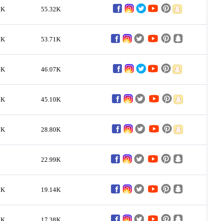
2K
55.32K
1K
53.71K
4K
46.07K
0K
45.10K
7K
28.80K
22.99K
2K
19.14K
0K
17.38K