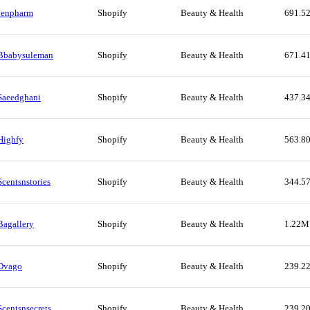
Jenpharm
Shopify
Beauty & Health
691.5
Bbabysuleman
Shopify
Beauty & Health
671.4
Saeedghani
Shopify
Beauty & Health
437.3
Highfy
Shopify
Beauty & Health
563.8
Scentsnstories
Shopify
Beauty & Health
344.5
Bagallery
Shopify
Beauty & Health
1.22M
Dvago
Shopify
Beauty & Health
239.2
Scentsnsecrets
Shopify
Beauty & Health
239.2