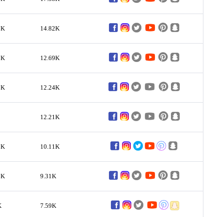
7K
14.82K
7K
12.69K
9K
12.24K
12.21K
8K
10.11K
9K
9.31K
K
7.59K