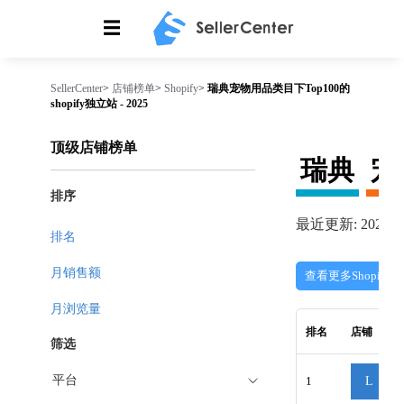
☰
SellerCenter
>
店铺榜单
>
Shopify
>
瑞典宠物用品类目下Top100的
shopify独立站 - 2025
顶级店铺榜单
瑞典
宠
排序
最近更新: 2026-08
排名
月销售额
查看更多Shopify
月浏览量
排名
店铺
筛选
平台
1
L