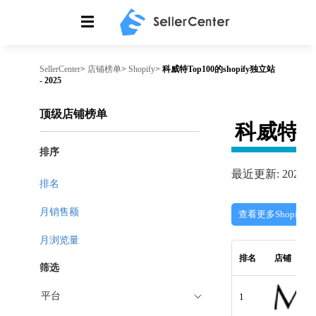
☰
SellerCenter
>
店铺榜单
>
Shopify
>
科威特Top100的shopify独立站
- 2025
顶级店铺榜单
科威特
T
排序
最近更新: 2026-08
排名
月销售额
查看更多Shopify
月浏览量
排名
店铺
筛选
平台
1