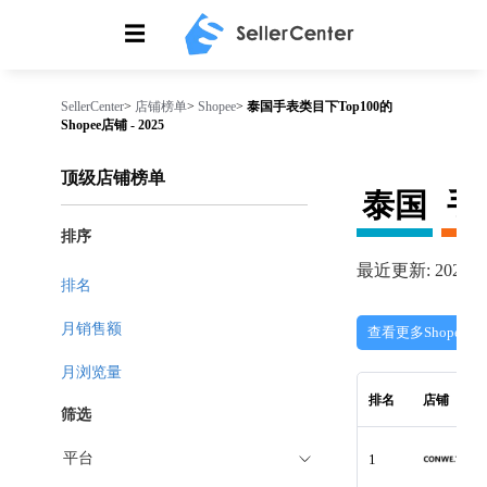
☰
SellerCenter
>
店铺榜单
>
Shopee
>
泰国手表类目下Top100的
Shopee店铺 - 2025
顶级店铺榜单
泰国
手
排序
最近更新: 2026-08
排名
月销售额
查看更多Shopee店
月浏览量
排名
店铺
筛选
平台
1