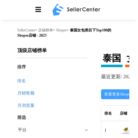
☰
SellerCenter
>
店铺榜单
>
Shopee
>
泰国女包类目下Top100的
Shopee店铺 - 2025
顶级店铺榜单
泰国
女
排序
最近更新: 2026-08
排名
月销售额
查看更多Shopee店
月浏览量
排名
店铺
筛选
平台
1