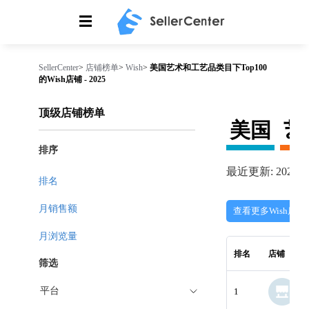
☰
SellerCenter
>
店铺榜单
>
Wish
>
美国艺术和工艺品类目下Top100
的Wish店铺 - 2025
顶级店铺榜单
美国
艺
排序
最近更新: 2026-08
排名
月销售额
查看更多Wish店铺
月浏览量
排名
店铺
筛选
平台
1