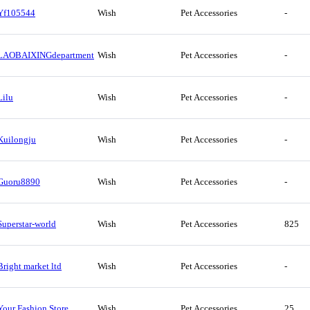
Yf105544
Wish
Pet Accessories
-
LAOBAIXINGdepartment
Wish
Pet Accessories
-
Lilu
Wish
Pet Accessories
-
Kuilongju
Wish
Pet Accessories
-
Guoru8890
Wish
Pet Accessories
-
Superstar-world
Wish
Pet Accessories
825
Bright market ltd
Wish
Pet Accessories
-
Your Fashion Store
Wish
Pet Accessories
25