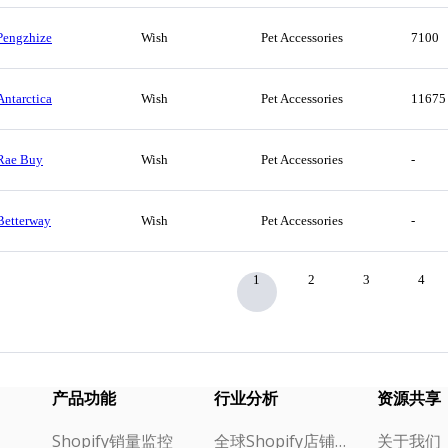
Pengzhize
Wish
Pet Accessories
7100
Antarctica
Wish
Pet Accessories
11675
Rae Buy
Wish
Pet Accessories
-
Betterway
Wish
Pet Accessories
-
1
2
3
4
产品功能
行业分析
资源共享
Shopify销量监控
全球Shopify店铺榜单
关于我们